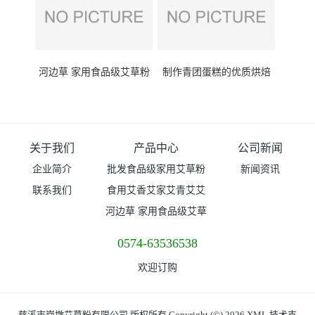
河边草 家用食品级艾草粉
制作青团蛋糕的优质烘焙
普粉 价格
原料超细艾草粉 家用装
关于我们
产品中心
公司新闻
企业简介
批发食品级家用艾草粉
新闻资讯
联系我们
食用艾香艾家艾青艾艾
（超细粉）价格
河边草 家用食品级艾草
青艾草粉
粉普粉 价格
0574-63536538
欢迎订购
慈溪市岗墩艾草粉有限公司
版权所有 Copyright (©) 2026
XML
技术支