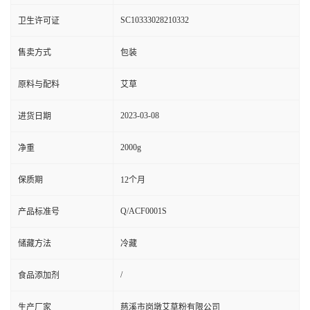
SC10333028210332
卫生许可证
售卖方式
包装
原料与配料
艾草
2023-03-08
进货日期
2000g
净重
保质期
12个月
Q/ACF0001S
产品标准号
储藏方法
冷藏
/
食品添加剂
生产厂家
慈溪市岗墩艾草粉有限公司