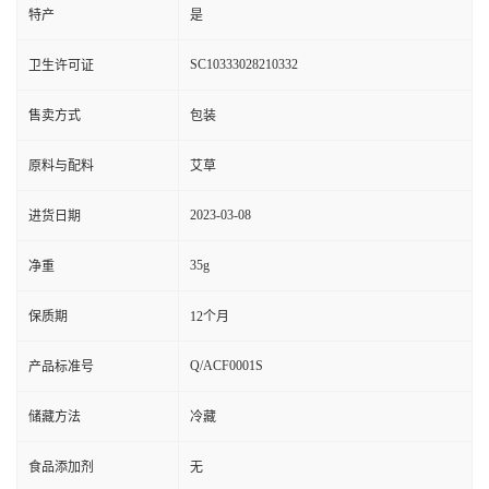
特产
是
SC10333028210332
卫生许可证
售卖方式
包装
原料与配料
艾草
2023-03-08
进货日期
35g
净重
保质期
12个月
Q/ACF0001S
产品标准号
储藏方法
冷藏
食品添加剂
无