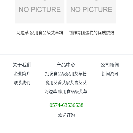
河边草 家用食品级艾草粉
制作青团蛋糕的优质烘焙
普粉 价格
原料超细艾草粉 家用装
关于我们
产品中心
公司新闻
企业简介
批发食品级家用艾草粉
新闻资讯
联系我们
食用艾香艾家艾青艾艾
（超细粉）价格
河边草 家用食品级艾草
青艾草粉
粉普粉 价格
0574-63536538
欢迎订购