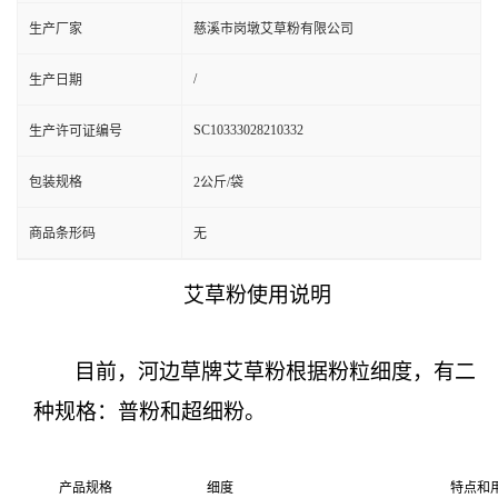
生产厂家
慈溪市岗墩艾草粉有限公司
/
生产日期
SC10333028210332
生产许可证编号
包装规格
2公斤/袋
商品条形码
无
艾草粉使用说明
目前，河边草牌艾草粉根据粉粒细度，有二
种规格：普粉和超
细
粉。
产品规格
细度
特点和