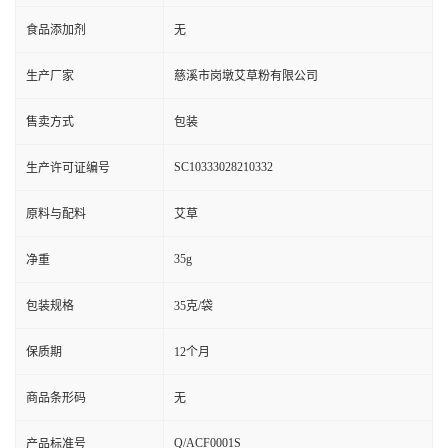
食品添加剂
无
生产厂家
慈溪市岗墩艾草粉有限公司
售卖方式
包装
SC10333028210332
生产许可证编号
原料与配料
艾草
35g
净重
包装规格
35克/袋
保质期
12个月
商品条形码
无
Q/ACF0001S
产品标准号