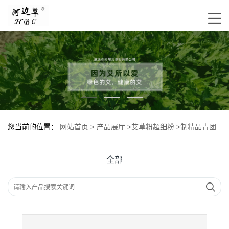
您当前的位置：
网站首页
>
产品展厅
>
艾草粉超细粉
>
制精品青团
蛋糕的优质烘焙原料家用装超细艾草粉
全部