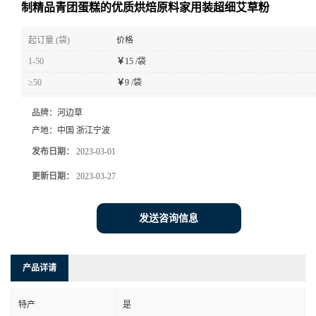
制精品青团蛋糕的优质烘焙原料家用装超细艾草粉
起订量 (袋)
价格
1-50
￥
15 /袋
≥50
￥
9 /袋
品牌：
河边草
产地：
中国 浙江宁波
发布日期：
2023-03-01
更新日期：
2023-03-27
发送咨询信息
产品详请
特产
是